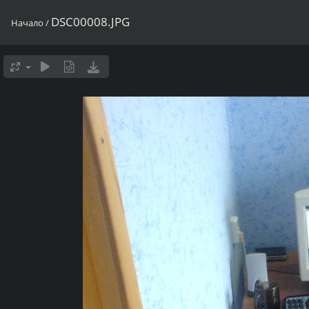
DSC00008.JPG
Начало
/