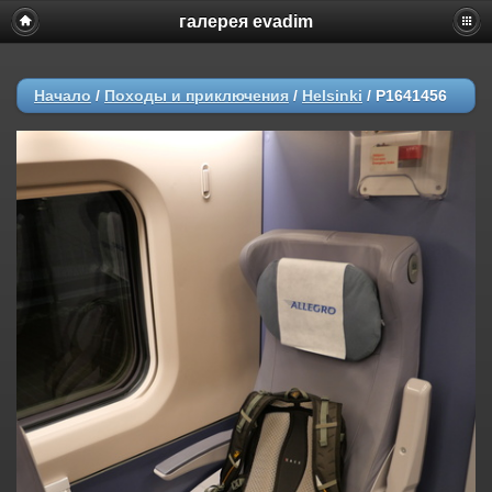
галерея evadim
Начало
/
Походы и приключения
/
Helsinki
/
P1641456