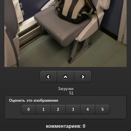
Загрузки
51
Оценить это изображение
0
1
2
3
4
5
комментариев: 0