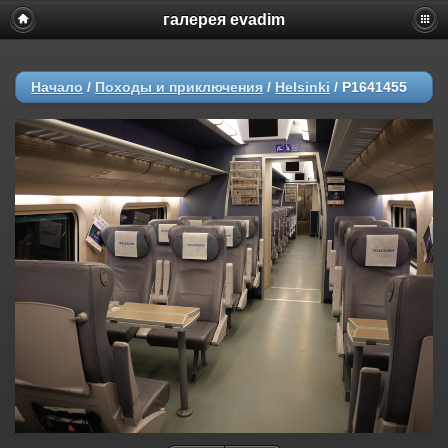
галерея evadim
Начало
/
Походы и приключения
/
Helsinki
/
P1641455