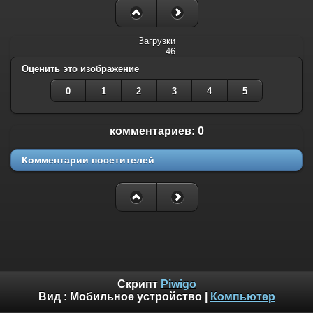
Загрузки
46
Оценить это изображение
0
1
2
3
4
5
комментариев: 0
Комментарии посетителей
Скрипт
Piwigo
Вид :
Мобильное устройство
|
Компьютер