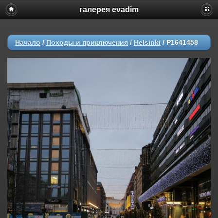
галерея evadim
Начало
/
Походы и приключения
/
Helsinki
/
P1641458