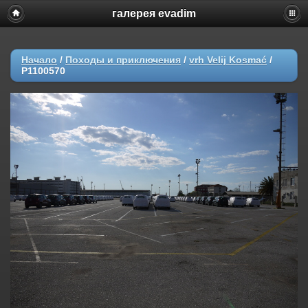
галерея evadim
Начало
/
Походы и приключения
/
vrh Velij Kosmać
/
P1100570