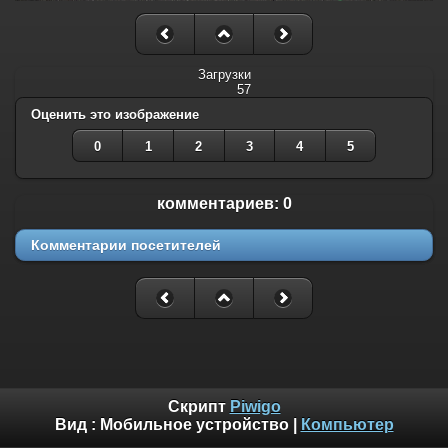
Загрузки
57
Оценить это изображение
0
1
2
3
4
5
комментариев: 0
Комментарии посетителей
Скрипт
Piwigo
Вид :
Мобильное устройство
|
Компьютер