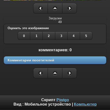
Загрузки
49
Оценить это изображение
0
1
2
3
4
5
комментариев: 0
Комментарии посетителей
Скрипт
Piwigo
Вид :
Мобильное устройство
|
Компьютер