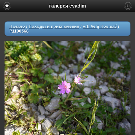
галерея evadim
Начало
/
Походы и приключения
/
vrh Velij Kosmać
/
P1100568