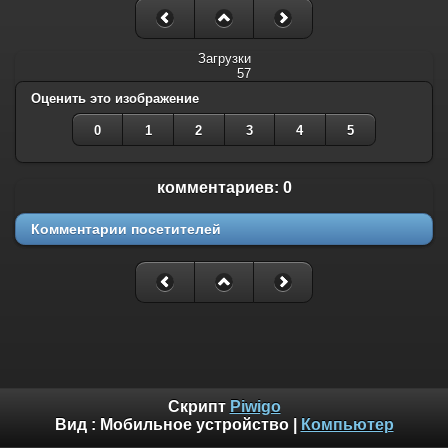
Загрузки
57
Оценить это изображение
0
1
2
3
4
5
комментариев: 0
Комментарии посетителей
Скрипт
Piwigo
Вид :
Мобильное устройство
|
Компьютер