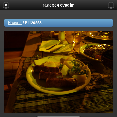
галерея evadim
Начало
/
P1120558