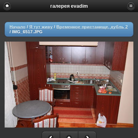
галерея evadim
Начало
/
Я тут живу
/
Временное пристанище, дубль 2
/
IMG_6517.JPG