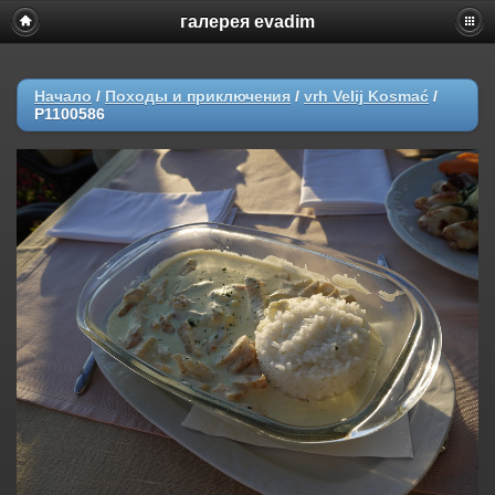
галерея evadim
Начало
/
Походы и приключения
/
vrh Velij Kosmać
/
P1100586