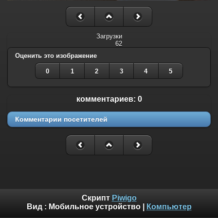
Загрузки
62
Оценить это изображение
0
1
2
3
4
5
комментариев: 0
Комментарии посетителей
Скрипт
Piwigo
Вид :
Мобильное устройство
|
Компьютер