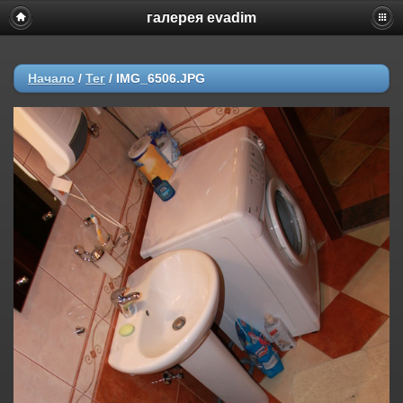
галерея evadim
Начало
/
Тег
/
IMG_6506.JPG