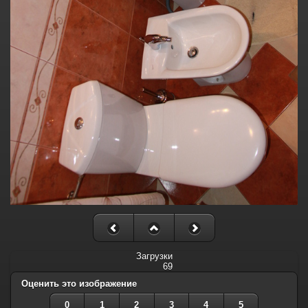
Загрузки
69
Оценить это изображение
0
1
2
3
4
5