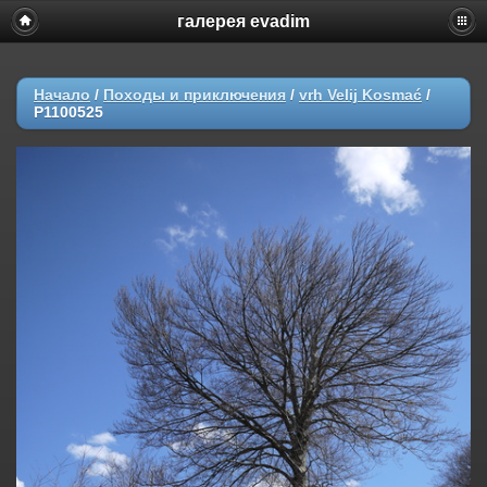
галерея evadim
Начало
/
Походы и приключения
/
vrh Velij Kosmać
/
P1100525