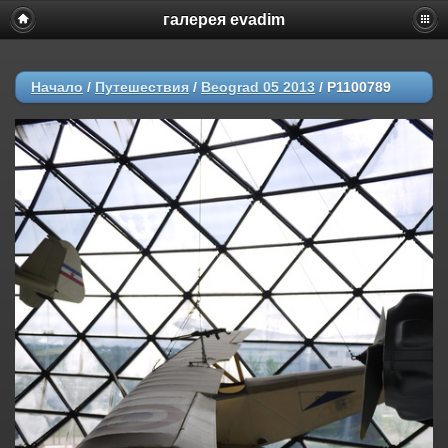
галерея evadim
Начало
/
Путешествия
/
Beograd 05 2013
/
P1100789