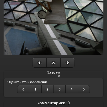
Загрузки
68
Оценить это изображение
0
1
2
3
4
5
комментариев: 0