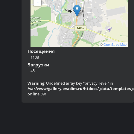
-
©
OpenStreetMap
Посещения
1108
Загрузки
45
Warning
: Undefined array key "privacy_level" in
/var/www/gallery.evadim.ru/htdocs/_data/templates_c/
on line
391