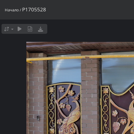
P1705528
Начало
/