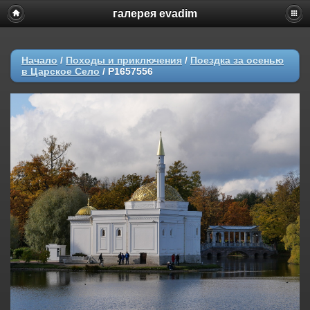
галерея evadim
Начало
/
Походы и приключения
/
Поездка за осенью
в Царское Село
/
P1657556