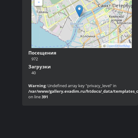
-
©
OpenStreetMap
Посещения
972
Загрузки
40
Warning
: Undefined array key "privacy_level" in
/var/www/gallery.evadim.ru/htdocs/_data/templates_c/
on line
391