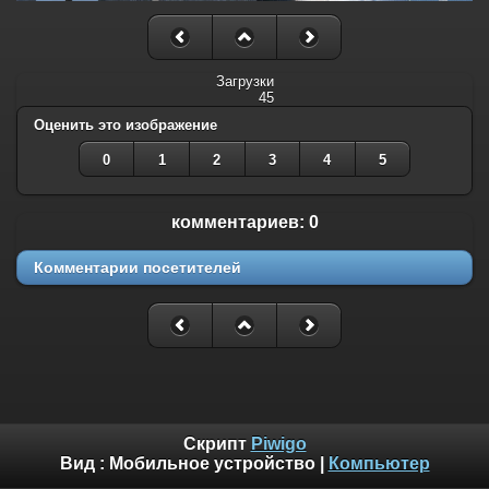
Загрузки
45
Оценить это изображение
0
1
2
3
4
5
комментариев: 0
Комментарии посетителей
Скрипт
Piwigo
Вид :
Мобильное устройство
|
Компьютер