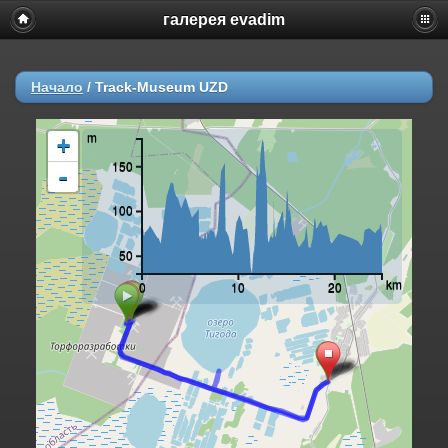
галерея evadim
Начало
/
Track-Museum UZD
m
+
150
-
100
50
km
0
10
20