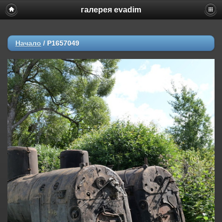
галерея evadim
Начало
/
P1657049