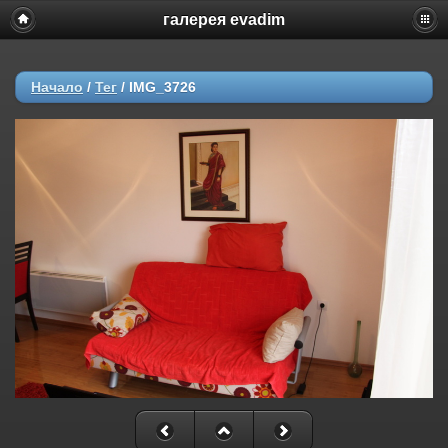
галерея evadim
Начало
/
Тег
/
IMG_3726