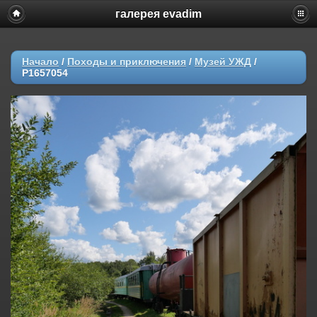
галерея evadim
Начало
/
Походы и приключения
/
Музей УЖД
/
P1657054