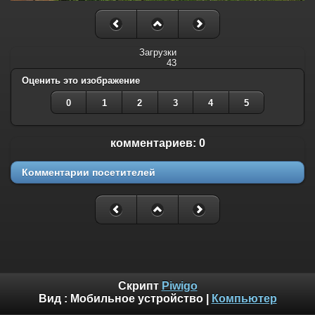
Загрузки
43
Оценить это изображение
0
1
2
3
4
5
комментариев: 0
Комментарии посетителей
Скрипт
Piwigo
Вид :
Мобильное устройство
|
Компьютер