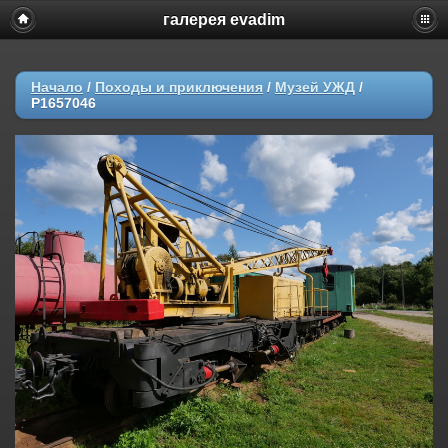
галерея evadim
Начало
/
Походы и приключения
/
Музей УЖД
/
P1657046