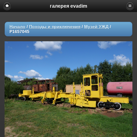
галерея evadim
Начало
/
Походы и приключения
/
Музей УЖД
/
P1657045