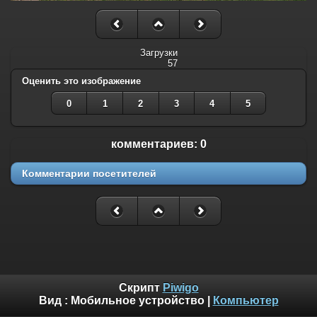
Загрузки
57
Оценить это изображение
0
1
2
3
4
5
комментариев: 0
Комментарии посетителей
Скрипт
Piwigo
Вид :
Мобильное устройство
|
Компьютер