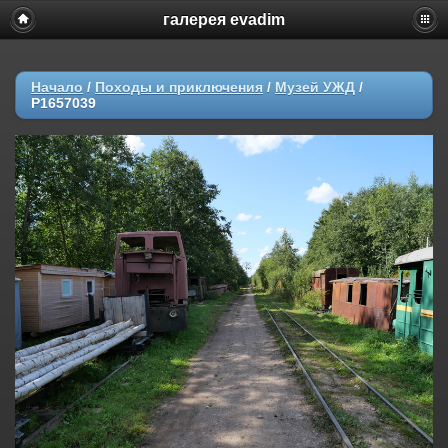
галерея evadim
Начало
/
Походы и приключения
/
Музей УЖД
/
P1657039