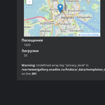
-
©
OpenStreetMap
Посещения
1025
Загрузки
53
Warning
: Undefined array key "privacy_level" in
/var/www/gallery.evadim.ru/htdocs/_data/templates_c/
on line
391