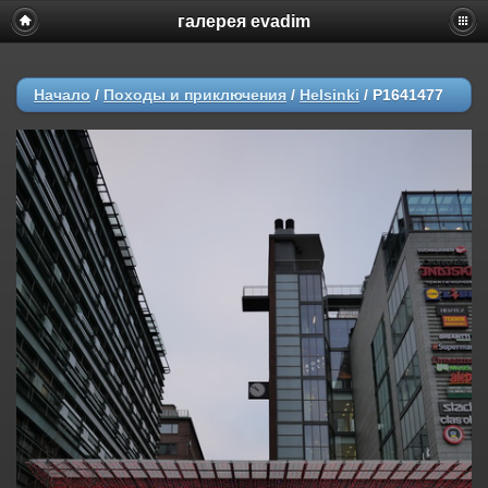
галерея evadim
Начало
/
Походы и приключения
/
Helsinki
/
P1641477