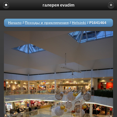
галерея evadim
Начало
/
Походы и приключения
/
Helsinki
/
P1641464