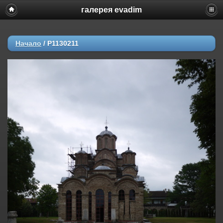
галерея evadim
Начало
/
P1130211