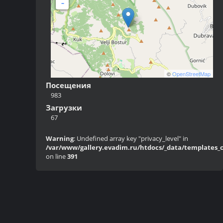
-
©
OpenStreetMap
Посещения
983
Загрузки
67
Warning
: Undefined array key "privacy_level" in
/var/www/gallery.evadim.ru/htdocs/_data/templates_c/
on line
391