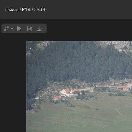
P1470543
Начало
/