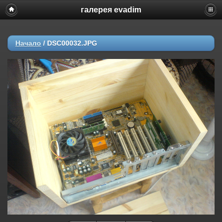
галерея evadim
Начало
/
DSC00032.JPG